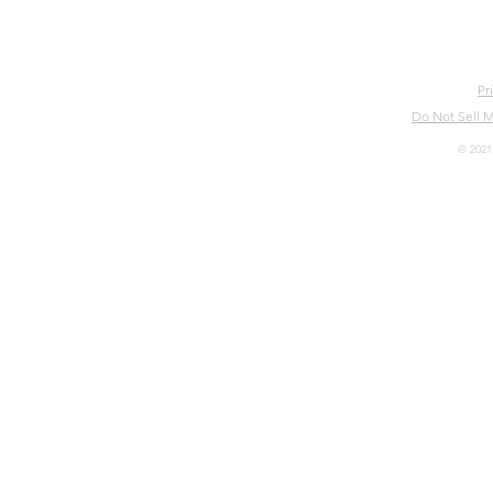
Pr
Do Not Sell M
© 2021.