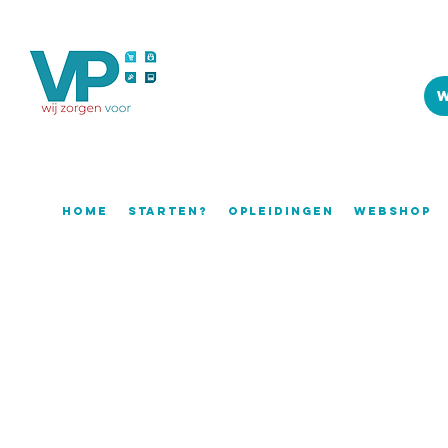
Home
Starten?
Opleidingen
WEBSHOP
Het is bijna zover!
Vanaf 05/01/2026 schakelen wij over naar onze nieuwe website
Deze nieuwe website gaat jullie nog meer ondersteunen in je activit
bijscholingsattesten bewaard worden, een duidelijker overzicht van a
gloednieuwe Argus Pixel waar je alle artikels die reeds gepubliceer
Jullie mogen eerdaags een mail van ons verwachten waarin we toeli
krijgen tot onze nieuwe website.